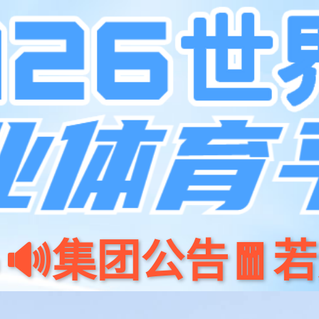
品
开源
太阳成集团tyc151cc商城
新闻资讯
关于我们
招贤纳⼠
联