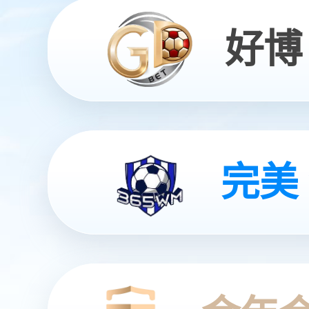
太阳成集团tyc151c
全智能灵动机器人
灵动 | 亲和 | 智能
查看更多
查看更多
查看更多
查看更多
查看详情
查看更多