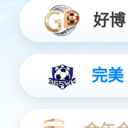
太阳成集团tyc151c
全智能灵动机器人
灵动 | 亲和 | 智能
查看更多
查看更多
查看更多
查看更多
查看详情
查看更多