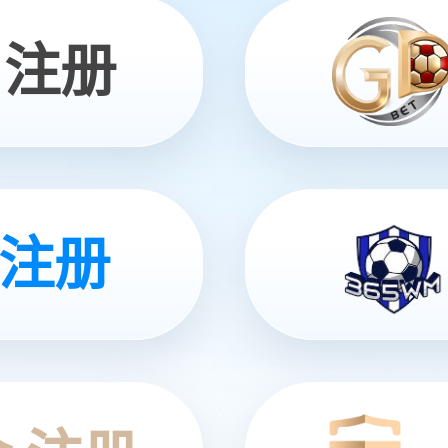
c灵犀 X2