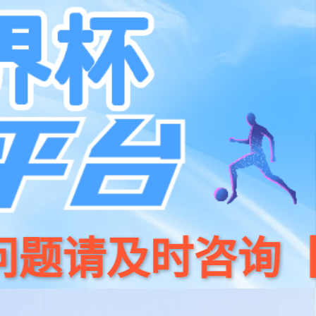
系我们
400 186 0818