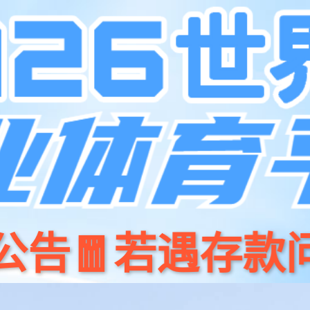
品
开源
太阳成集团tyc151cc商城
新闻资讯
关于我们
招贤纳⼠
联